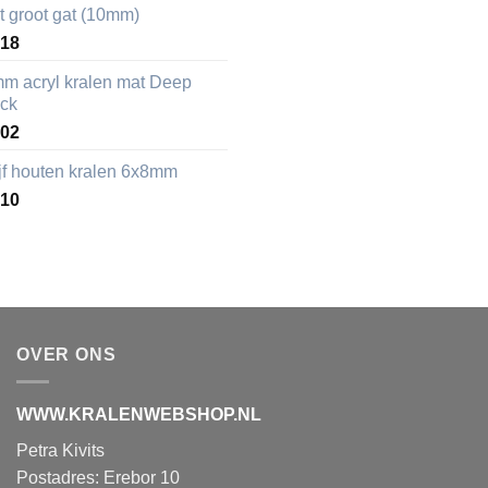
t groot gat (10mm)
,18
mm acryl kralen mat Deep
ack
,02
ijf houten kralen 6x8mm
,10
OVER ONS
WWW.KRALENWEBSHOP.NL
Petra Kivits
Postadres: Erebor 10