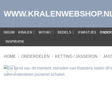
Ga
naar
WWW.KRALENWEBSHOP.N
inhoud
NIEUW
KRALEN
MIYUKI
BEDELS
KWASTJES
ONDER
INSPIRATIE
HOME
/
ONDERDELEN
/
KETTING / JASSERON
/
JAS