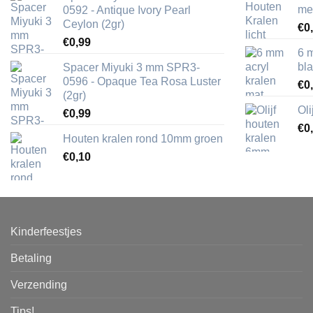
me
0592 - Antique Ivory Pearl
Ceylon (2gr)
€
0
€
0,99
6 
bl
Spacer Miyuki 3 mm SPR3-
0596 - Opaque Tea Rosa Luster
€
0
(2gr)
Ol
€
0,99
€
0
Houten kralen rond 10mm groen
€
0,10
Kinderfeestjes
Betaling
Verzending
Tips!