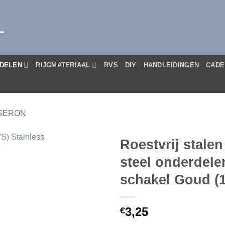
L
DELEN
RIJGMATERIAAL
RVS
DIY
HANDLEIDINGEN
CADE
SERON
Roestvrij stalen
steel onderdele
schakel Goud (
3,25
€