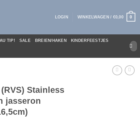
0
LOGIN
WINKELWAGEN /
€
0,00
AU TIP!
SALE
BREIEN/HAKEN
KINDERFEESTJES
Zoek
naar:
 (RVS) Stainless
n jasseron
16,5cm)