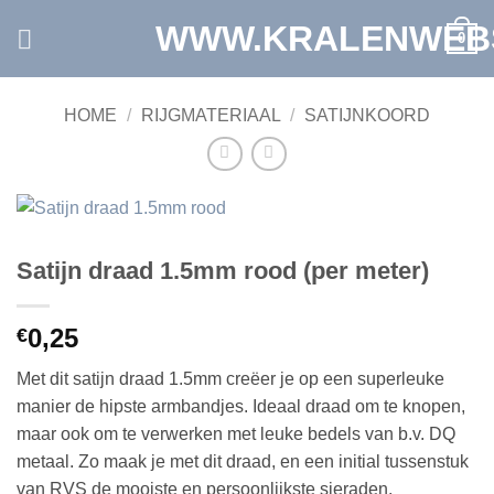
Ga
WWW.KRALENWEB
0
naar
inhoud
HOME
/
RIJGMATERIAAL
/
SATIJNKOORD
Satijn draad 1.5mm rood (per meter)
0,25
€
Met dit satijn draad 1.5mm creëer je op een superleuke
manier de hipste armbandjes. Ideaal draad om te knopen,
maar ook om te verwerken met leuke bedels van b.v. DQ
metaal. Zo maak je met dit draad, en een initial tussenstuk
van RVS de mooiste en persoonlijkste sieraden.