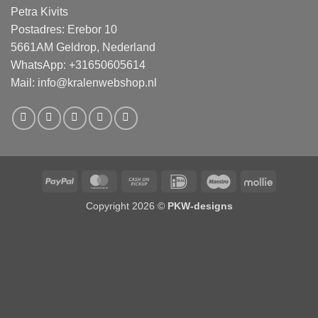
Petra Kivits
Postadres: Erebor 10
5661AM Geldrop, Nederland
WhatsApp: +31650605614
Mail:
info@kralenwebshop.nl
PayPal
MasterCard
Cash
IDeal
Maestro
Mollie
on
Copyright 2026 ©
PKW-designs
Pickup