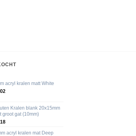
KOCHT
m acryl kralen matt White
,02
uten Kralen blank 20x15mm
t groot gat (10mm)
,18
mm acryl kralen mat Deep