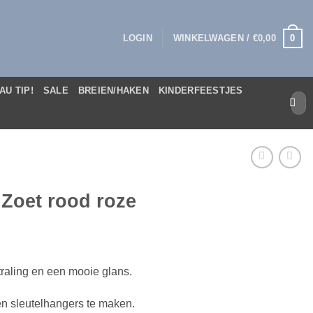
0
LOGIN
WINKELWAGEN /
€
0,00
AU TIP!
SALE
BREIEN/HAKEN
KINDERFEESTJES
Zoek
naar:
 Zoet rood roze
tstraling en een mooie glans.
en sleutelhangers te maken.