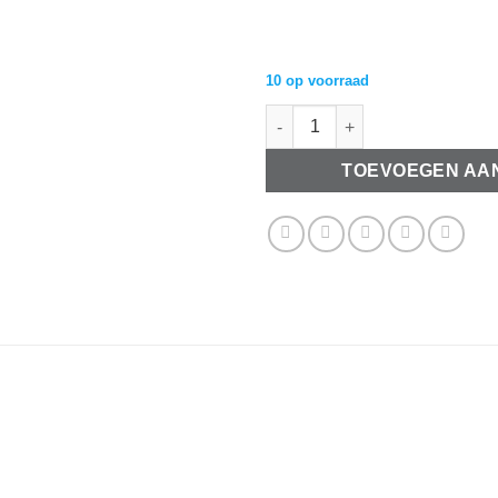
10 op voorraad
Satijnlint 10mm Zoet rood roze
TOEVOEGEN AA