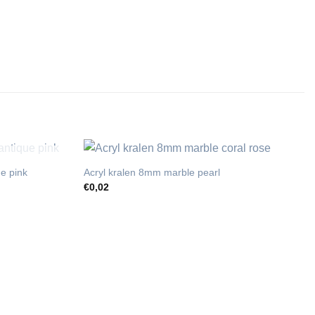
T
e pink
Acryl kralen 8mm marble pearl
€
0,02