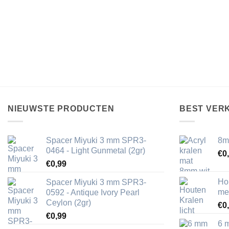
NIEUWSTE PRODUCTEN
BEST VER
Spacer Miyuki 3 mm SPR3-
8m
0464 - Light Gunmetal (2gr)
€
0
€
0,99
Ho
Spacer Miyuki 3 mm SPR3-
me
0592 - Antique Ivory Pearl
Ceylon (2gr)
€
0
€
0,99
6 