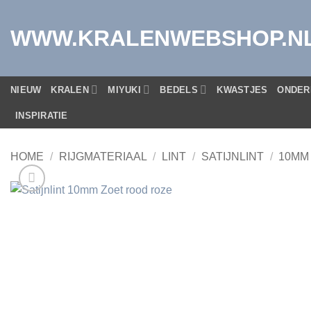
Ga
naar
WWW.KRALENWEBSHOP.N
inhoud
NIEUW
KRALEN
MIYUKI
BEDELS
KWASTJES
ONDER
INSPIRATIE
HOME
/
RIJGMATERIAAL
/
LINT
/
SATIJNLINT
/
10MM