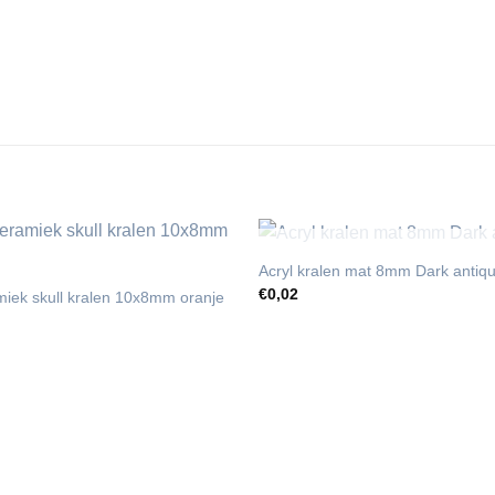
UITVERKOCH
Acryl kralen mat 8mm Dark antiqu
€
0,02
miek skull kralen 10x8mm oranje