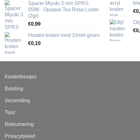
bl
Spacer Miyuki 3 mm SPR3-
0596 - Opaque Tea Rosa Luster
€
0
(2gr)
Ol
€
0,99
€
0
Houten kralen rond 10mm groen
€
0,10
Kinderfeestjes
Betaling
Verzending
Tips!
Retournering
Privacybeleid