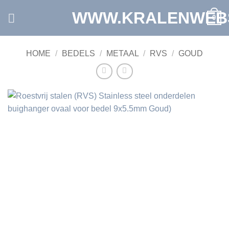
Ga
WWW.KRALENWEB
0
naar
inhoud
HOME
/
BEDELS
/
METAAL
/
RVS
/
GOUD