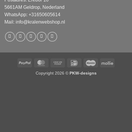
5661AM Geldrop, Nederland
WhatsApp: +31650605614
Mail:
info@kralenwebshop.nl
PayPal
MasterCard
Cash
IDeal
Maestro
Mollie
on
Copyright 2026 ©
PKW-designs
Pickup