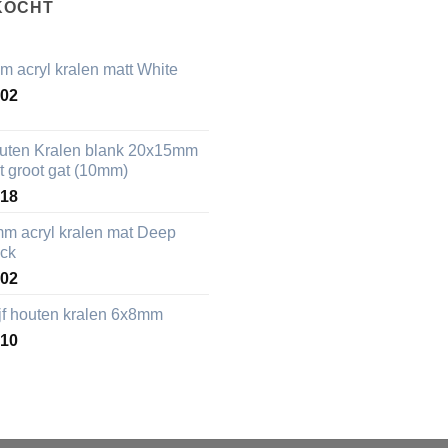
KOCHT
m acryl kralen matt White
,02
uten Kralen blank 20x15mm
t groot gat (10mm)
,18
mm acryl kralen mat Deep
ack
,02
ijf houten kralen 6x8mm
,10