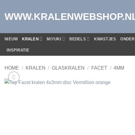
Ga
naar
WWW.KRALENWEBSHOP.N
inhoud
NIEUW
KRALEN
MIYUKI
BEDELS
KWASTJES
ONDER
INSPIRATIE
HOME
/
KRALEN
/
GLASKRALEN
/
FACET
/
4MM