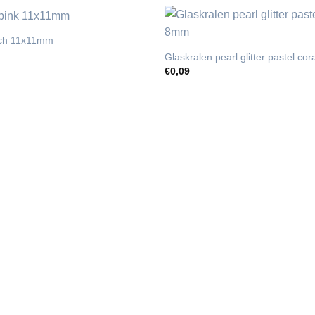
ach 11x11mm
Glaskralen pearl glitter pastel c
€
0,09