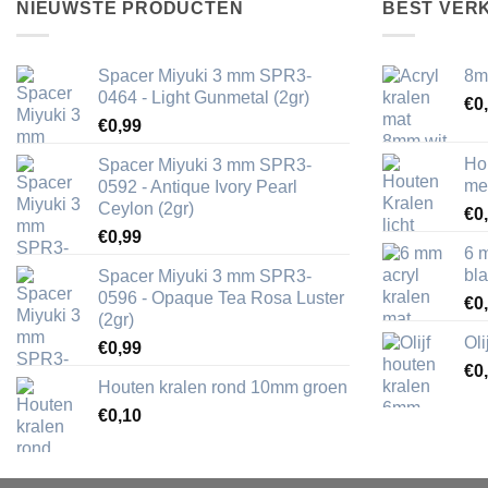
NIEUWSTE PRODUCTEN
BEST VER
Spacer Miyuki 3 mm SPR3-
8m
0464 - Light Gunmetal (2gr)
€
0
€
0,99
Ho
Spacer Miyuki 3 mm SPR3-
me
0592 - Antique Ivory Pearl
Ceylon (2gr)
€
0
€
0,99
6 
bl
Spacer Miyuki 3 mm SPR3-
0596 - Opaque Tea Rosa Luster
€
0
(2gr)
Ol
€
0,99
€
0
Houten kralen rond 10mm groen
€
0,10