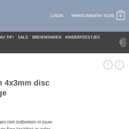
0
LOGIN
WINKELWAGEN /
€
0,00
AU TIP!
SALE
BREIEN/HAKEN
KINDERFEESTJES
Zoek
naar:
en 4x3mm disc
ge
en niet ontbreken in jouw