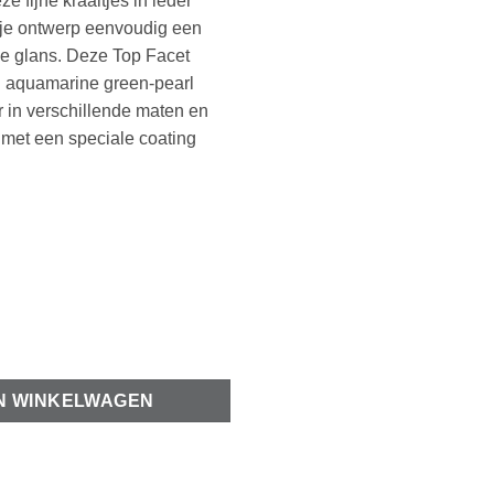
e fijne kraaltjes in ieder
 je ontwerp eenvoudig een
ie glans. Deze Top Facet
 aquamarine green-pearl
ar in verschillende maten en
 met een speciale coating
ermillion orange aantal
N WINKELWAGEN