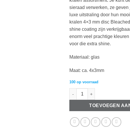
kralen assortiment. Je kunt dez
sieraad verwerken, ze geven
luxe uitstraling door hun moo
kralen 4×3 mm disc Bleached
shine coating zijn verkrijgba
enorm veel prachtige kleuren
voor die extra shine.
Materiaal: glas
Maat: ca. 4x3mm
100 op voorraad
Top Facet kralen 4x3mm disc V
TOEVOEGEN AA