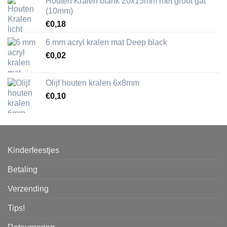
Houten Kralen blank 20x15mm met groot gat
(10mm)
€
0,18
6 mm acryl kralen mat Deep black
€
0,02
Olijf houten kralen 6x8mm
€
0,10
Kinderfeestjes
Betaling
Verzending
Tips!