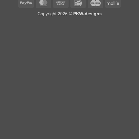
PayPal
MasterCard
Cash
IDeal
Maestro
Mollie
on
Copyright 2026 ©
PKW-designs
Pickup