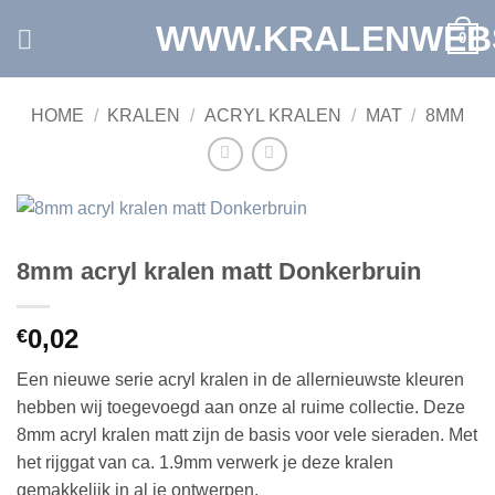
Ga
WWW.KRALENWEB
0
naar
inhoud
HOME
/
KRALEN
/
ACRYL KRALEN
/
MAT
/
8MM
8mm acryl kralen matt Donkerbruin
0,02
€
Een nieuwe serie acryl kralen in de allernieuwste kleuren
hebben wij toegevoegd aan onze al ruime collectie. Deze
8mm acryl kralen matt zijn de basis voor vele sieraden. Met
het rijggat van ca. 1.9mm verwerk je deze kralen
gemakkelijk in al je ontwerpen.