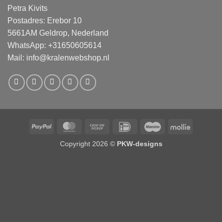
Petra Kivits
Postadres: Erebor 10
5661AM Geldrop, Nederland
WhatsApp: +31650605614
Mail:
info@kralenwebshop.nl
PayPal
MasterCard
Cash
IDeal
Maestro
Mollie
on
Copyright 2026 ©
PKW-designs
Pickup