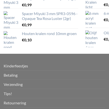
€
0
€
0,99
6 m
Spacer Miyuki 3 mm SPR3-0596 -
Opaque Tea Rosa Luster (2gr)
€
0
€
0,99
Ol
Houten kralen rond 10mm groen
€
0
€
0,10
Kinderfeestjes
Betaling
Verzending
Tips!
Retournering