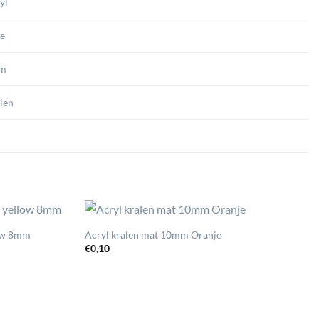
yl
e
m
len
low 8mm
Acryl kralen mat 10mm Oranje
€
0,10