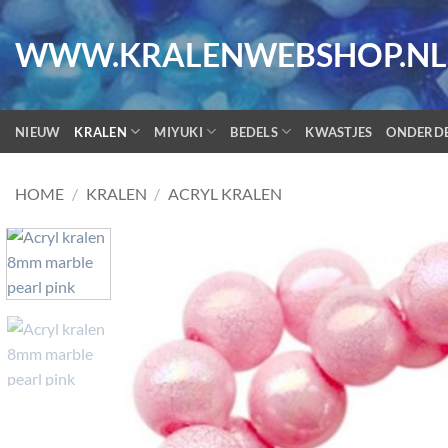
Ga
naar
WWW.KRALENWEBSHOP.NL
inhoud
NIEUW
KRALEN
MIYUKI
BEDELS
KWASTJES
ONDERD
HOME
/
KRALEN
/
ACRYL KRALEN