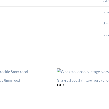
Acr
Roz
8m
Kra
ckle 8mm rood
Glaskraal opaal vintage ivory yel
€
0,05