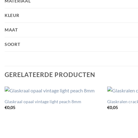
MATERIAAL
KLEUR
MAAT
SOORT
GERELATEERDE PRODUCTEN
Glaskraal opaal vintage light peach 8mm
Glaskralen cra
€
0,05
€
0,05