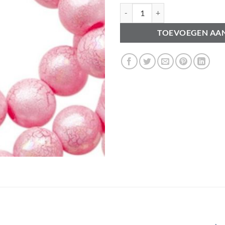
Acryl kralen 8mm marble pearl pi
TOEVOEGEN AA