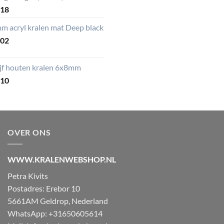
,18
m acryl kralen mat Deep black
,02
ijf houten kralen 6x8mm
,10
OVER ONS
WWW.KRALENWEBSHOP.NL
Petra Kivits
Postadres: Erebor 10
5661AM Geldrop, Nederland
WhatsApp: +31650605614