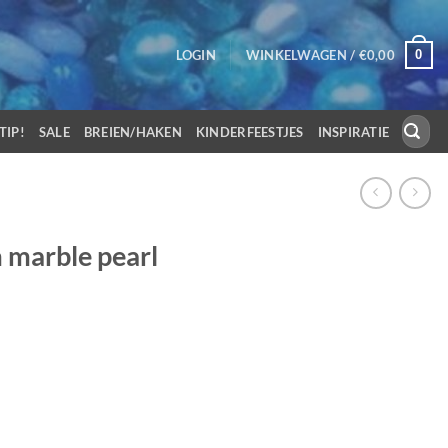
0
LOGIN
WINKELWAGEN /
€
0,00
Zoeken
TIP!
SALE
BREIEN/HAKEN
KINDERFEESTJES
INSPIRATIE
naar:
 marble pearl