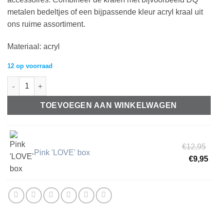
metalen bedeltjes of een bijpassende kleur acryl kraal uit
ons ruime assortiment.
Materiaal: acryl
12 op voorraad
8mm acryl kralen ovaal matt Fuchsia 8x6mm aantal
TOEVOEGEN AAN WINKELWAGEN
Oo
€
12,95
Pink 'LOVE' box
pri
Hu
€
9,95
wa
pri
€1
is:
€9