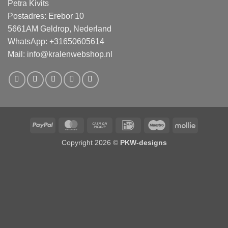
Petra Kivits
Postadres: Erebor 10
5661AM Geldrop, Nederland
WhatsApp: +31650605614
Mail:
info@kralenwebshop.nl
PayPal
MasterCard
Cash
IDeal
Maestro
Mollie
on
Copyright 2026 ©
PKW-designs
Pickup