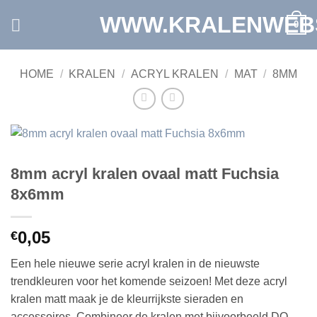
Ga
WWW.KRALENWEB
0
naar
inhoud
HOME
/
KRALEN
/
ACRYL KRALEN
/
MAT
/
8MM
8mm acryl kralen ovaal matt Fuchsia
8x6mm
0,05
€
Een hele nieuwe serie acryl kralen in de nieuwste
trendkleuren voor het komende seizoen! Met deze acryl
kralen matt maak je de kleurrijkste sieraden en
accessoires. Combineer de kralen met bijvoorbeeld DQ