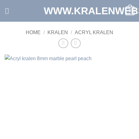
Ga
WWW.KRALENWEB
0
naar
inhoud
HOME
/
KRALEN
/
ACRYL KRALEN