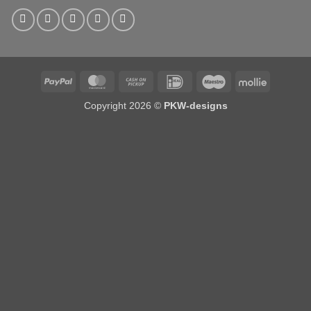
PayPal
MasterCard
Cash
IDeal
Maestro
Mollie
on
Copyright 2026 ©
PKW-designs
Pickup