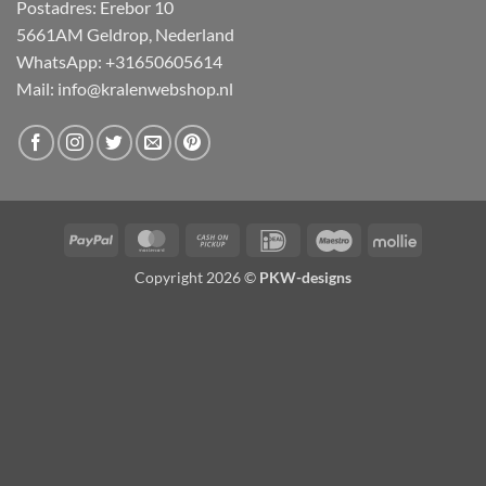
Postadres: Erebor 10
5661AM Geldrop, Nederland
WhatsApp: +31650605614
Mail:
info@kralenwebshop.nl
PayPal
MasterCard
Cash
IDeal
Maestro
Mollie
on
Copyright 2026 ©
PKW-designs
Pickup