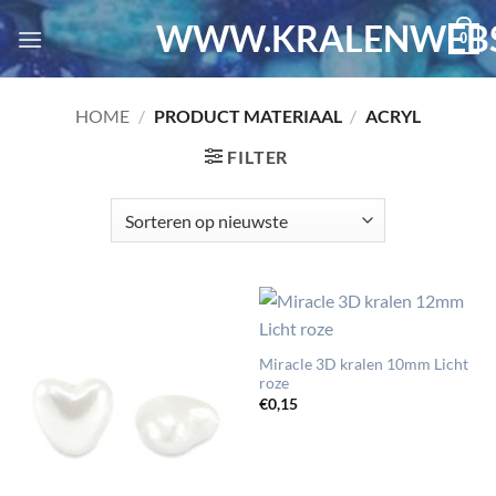
Ga
WWW.KRALENWEBS
0
naar
inhoud
HOME
/
PRODUCT MATERIAAL
/
ACRYL
FILTER
Miracle 3D kralen 10mm Licht
roze
€
0,15