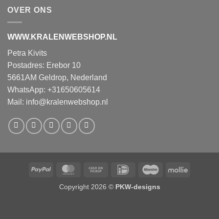
OVER ONS
WWW.KRALENWEBSHOP.NL
Petra Kivits
Postadres: Erebor 10
5661AM Geldrop, Nederland
WhatsApp: +31650605614
Mail:
info@kralenwebshop.nl
PayPal
MasterCard
Cash
IDeal
Maestro
Mollie
on
Copyright 2026 ©
PKW-designs
Pickup