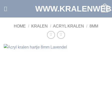
Ga
WWW.KRALENWEB
0
naar
inhoud
HOME
/
KRALEN
/
ACRYL KRALEN
/
8MM