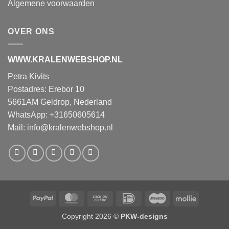
Algemene voorwaarden
OVER ONS
WWW.KRALENWEBSHOP.NL
Petra Kivits
Postadres: Erebor 10
5661AM Geldrop, Nederland
WhatsApp: +31650605614
Mail:
info@kralenwebshop.nl
PayPal
MasterCard
Cash
IDeal
Maestro
Mollie
on
Copyright 2026 ©
PKW-designs
Pickup