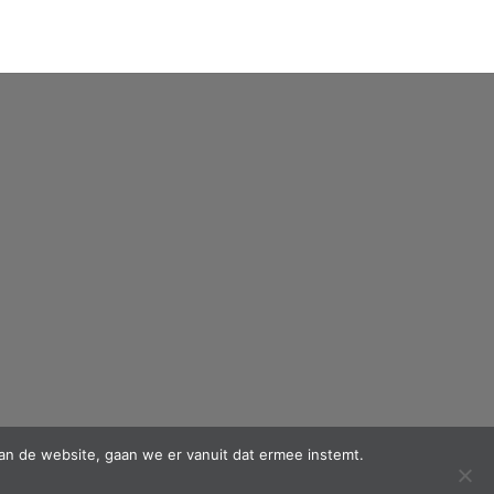
an de website, gaan we er vanuit dat ermee instemt.
PayPal
MasterCard
Cash
IDeal
Maestro
Mol