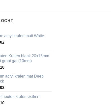
KOCHT
m acryl kralen matt White
,02
uten Kralen blank 20x15mm
t groot gat (10mm)
,18
mm acryl kralen mat Deep
ack
,02
ijf houten kralen 6x8mm
,10