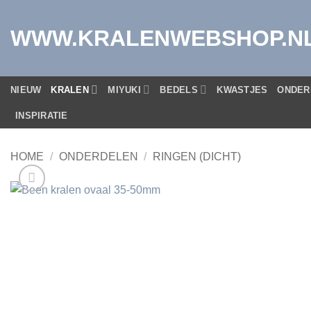
Ga
naar
WWW.KRALENWEBSHOP.N
inhoud
NIEUW
KRALEN
MIYUKI
BEDELS
KWASTJES
ONDER
INSPIRATIE
HOME
/
ONDERDELEN
/
RINGEN (DICHT)