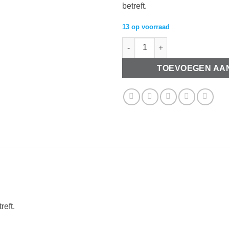
betreft.
13 op voorraad
Been kralen ovaal 35-50mm aa
TOEVOEGEN AA
reft.