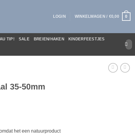
0
LOGIN
WINKELWAGEN /
€
0,00
AU TIP!
SALE
BREIEN/HAKEN
KINDERFEESTJES
Zoek
naar:
aal 35-50mm
, omdat het een natuurproduct