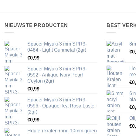
NIEUWSTE PRODUCTEN
BEST VER
Spacer Miyuki 3 mm SPR3-
8m
0464 - Light Gunmetal (2gr)
€
0
€
0,99
Ho
Spacer Miyuki 3 mm SPR3-
me
0592 - Antique Ivory Pearl
Ceylon (2gr)
€
0
€
0,99
6 
bl
Spacer Miyuki 3 mm SPR3-
0596 - Opaque Tea Rosa Luster
€
0
(2gr)
Ol
€
0,99
€
0
Houten kralen rond 10mm groen