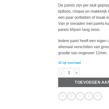
De parels zijn per stuk geprij
tijdloos, chique en makkelij
een paar oorbellen of maak e
Van je sieraden met parels ku
parels blijven lang mooi.
Iedere parel heeft een eigen
allemaal verschillen van gro
grootte van ongeveer 12mm.
12 op voorraad
Biwa zoetwater parel grijs met 
TOEVOEGEN AA