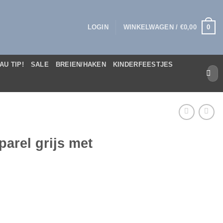
0
LOGIN
WINKELWAGEN /
€
0,00
AU TIP!
SALE
BREIEN/HAKEN
KINDERFEESTJES
Zoek
naar:
parel grijs met