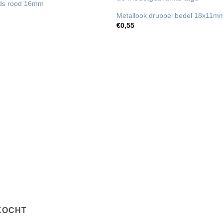
ads rood 16mm
Metallook druppel bedel 18x11m
€
0,55
KOCHT