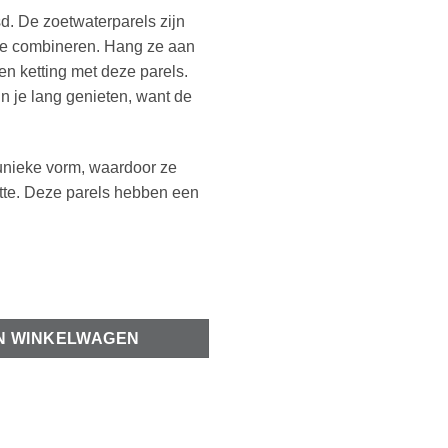
sd. De zoetwaterparels zijn
k te combineren. Hang ze aan
en ketting met deze parels.
n je lang genieten, want de
 unieke vorm, waardoor ze
otte. Deze parels hebben een
olieglans aantal
N WINKELWAGEN