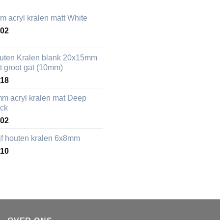
m acryl kralen matt White
,02
uten Kralen blank 20x15mm
t groot gat (10mm)
,18
mm acryl kralen mat Deep
ack
,02
ijf houten kralen 6x8mm
,10