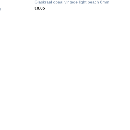
Glaskraal opaal vintage light peach 8mm
€
0,05
m