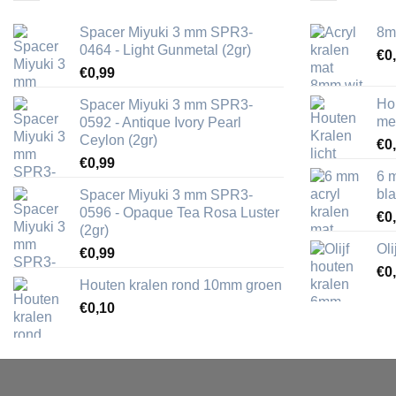
Spacer Miyuki 3 mm SPR3-
8m
0464 - Light Gunmetal (2gr)
€
0
€
0,99
Ho
Spacer Miyuki 3 mm SPR3-
me
0592 - Antique Ivory Pearl
Ceylon (2gr)
€
0
€
0,99
6 
bl
Spacer Miyuki 3 mm SPR3-
0596 - Opaque Tea Rosa Luster
€
0
(2gr)
Ol
€
0,99
€
0
Houten kralen rond 10mm groen
€
0,10