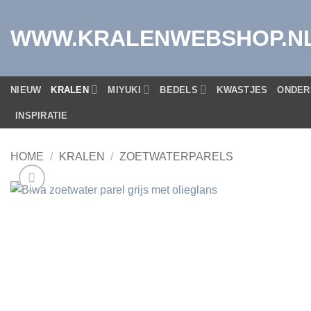
Ga
naar
WWW.KRALENWEBSHOP.N
inhoud
NIEUW
KRALEN
MIYUKI
BEDELS
KWASTJES
ONDER
INSPIRATIE
HOME
/
KRALEN
/
ZOETWATERPARELS