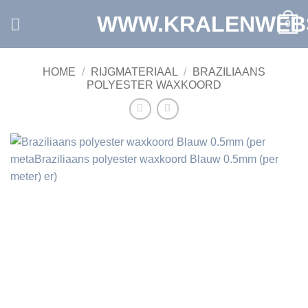
Ga
WWW.KRALENWEB
0
naar
inhoud
HOME
/
RIJGMATERIAAL
/
BRAZILIAANS
POLYESTER WAXKOORD