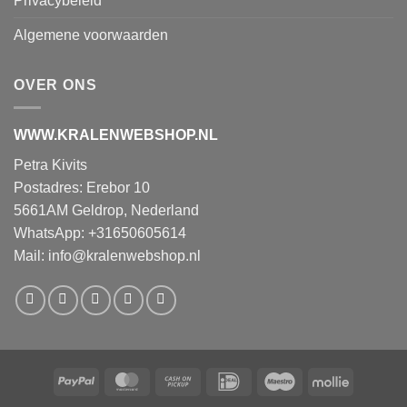
Privacybeleid
Algemene voorwaarden
OVER ONS
WWW.KRALENWEBSHOP.NL
Petra Kivits
Postadres: Erebor 10
5661AM Geldrop, Nederland
WhatsApp: +31650605614
Mail:
info@kralenwebshop.nl
PayPal
MasterCard
Cash
IDeal
Maestro
Mollie
on