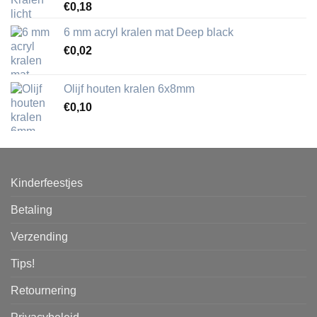
€
0,18
6 mm acryl kralen mat Deep black
€
0,02
Olijf houten kralen 6x8mm
€
0,10
Kinderfeestjes
Betaling
Verzending
Tips!
Retournering