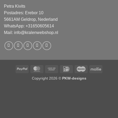
Petra Kivits
Postadres: Erebor 10
5661AM Geldrop, Nederland
WhatsApp: +31650605614
Mail:
info@kralenwebshop.nl
PayPal
MasterCard
Cash
IDeal
Maestro
Mollie
on
Copyright 2026 ©
PKW-designs
Pickup