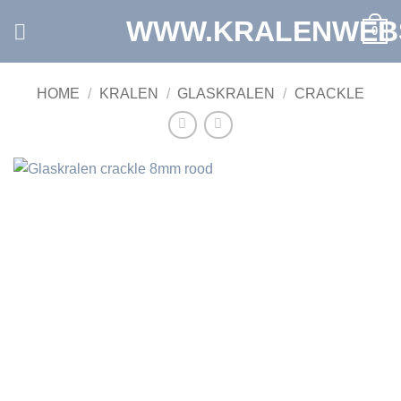
Ga
WWW.KRALENWEB
0
naar
inhoud
HOME
/
KRALEN
/
GLASKRALEN
/
CRACKLE