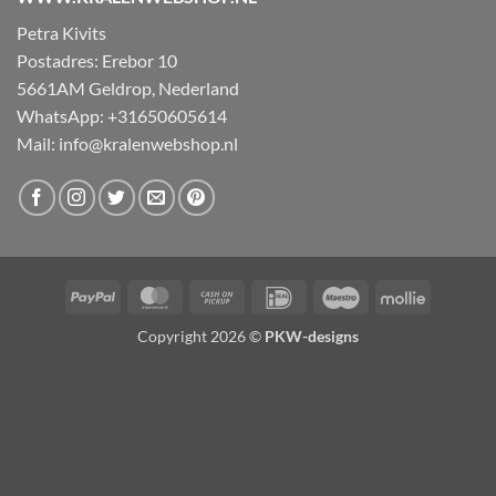
Petra Kivits
Postadres: Erebor 10
5661AM Geldrop, Nederland
WhatsApp: +31650605614
Mail:
info@kralenwebshop.nl
PayPal
MasterCard
Cash
IDeal
Maestro
Mollie
on
Copyright 2026 ©
PKW-designs
Pickup