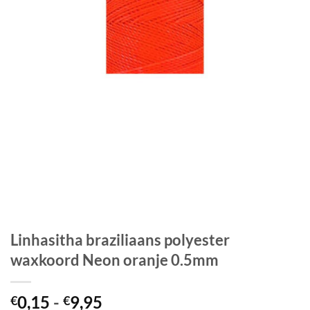
Linhasitha braziliaans polyester
waxkoord Neon oranje 0.5mm
Prijsklasse:
0,15
-
9,95
€
€