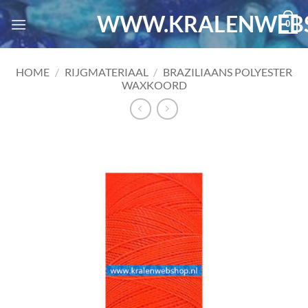
Ga
WWW.KRALENWEBS
0
naar
inhoud
HOME
/
RIJGMATERIAAL
/
BRAZILIAANS POLYESTER
WAXKOORD