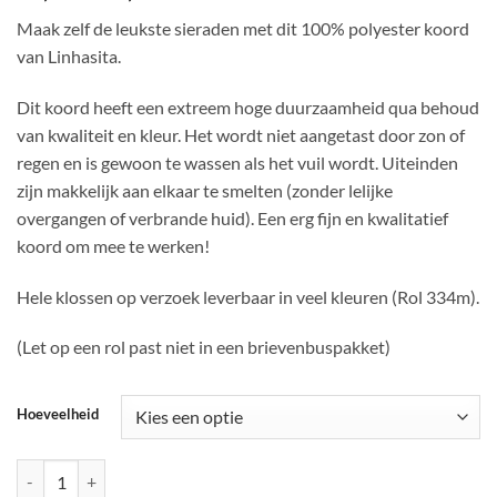
€0,15
Maak zelf de leukste sieraden met dit 100% polyester koord
tot
van Linhasita.
€9,95
Dit koord heeft een extreem hoge duurzaamheid qua behoud
van kwaliteit en kleur. Het wordt niet aangetast door zon of
regen en is gewoon te wassen als het vuil wordt. Uiteinden
zijn makkelijk aan elkaar te smelten (zonder lelijke
overgangen of verbrande huid). Een erg fijn en kwalitatief
koord om mee te werken!
Hele klossen op verzoek leverbaar in veel kleuren (Rol 334m).
(Let op een rol past niet in een brievenbuspakket)
Hoeveelheid
Linhasitha braziliaans polyester waxkoord Neon oranje 0.5mm aantal