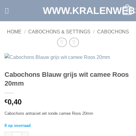
Ga
WWW.KRALENWEB
0
naar
inhoud
HOME
/
CABOCHONS & SETTINGS
/
CABOCHONS
Cabochons Blauw grijs wit camee Roos
20mm
0,40
€
Cabochons antraciet wit ronde camee Roos 20mm
8 op voorraad
Cabochons Blauw grijs wit camee Roos 20mm aantal