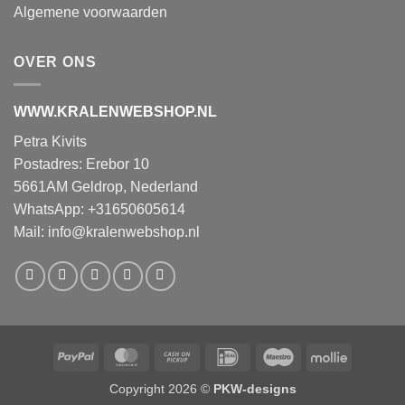
Algemene voorwaarden
OVER ONS
WWW.KRALENWEBSHOP.NL
Petra Kivits
Postadres: Erebor 10
5661AM Geldrop, Nederland
WhatsApp: +31650605614
Mail:
info@kralenwebshop.nl
PayPal
MasterCard
Cash
IDeal
Maestro
Mollie
on
Copyright 2026 ©
PKW-designs
Pickup