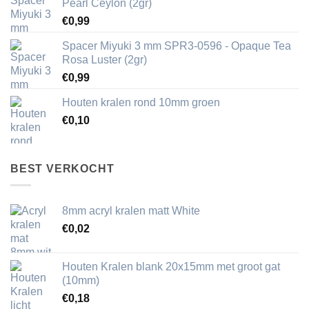
Pearl Ceylon (2gr)
€
0,99
Spacer Miyuki 3 mm SPR3-0596 - Opaque Tea
Rosa Luster (2gr)
€
0,99
Houten kralen rond 10mm groen
€
0,10
BEST VERKOCHT
8mm acryl kralen matt White
€
0,02
Houten Kralen blank 20x15mm met groot gat
(10mm)
€
0,18