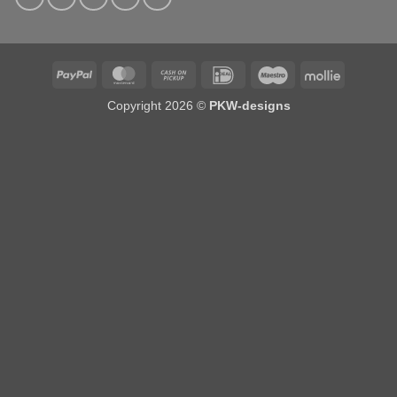
PayPal
MasterCard
Cash
IDeal
Maestro
Mollie
on
Copyright 2026 ©
PKW-designs
Pickup