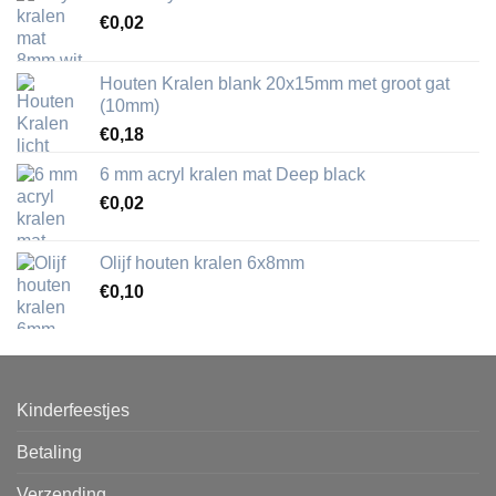
€
0,02
Houten Kralen blank 20x15mm met groot gat
(10mm)
€
0,18
6 mm acryl kralen mat Deep black
€
0,02
Olijf houten kralen 6x8mm
€
0,10
Kinderfeestjes
Betaling
Verzending