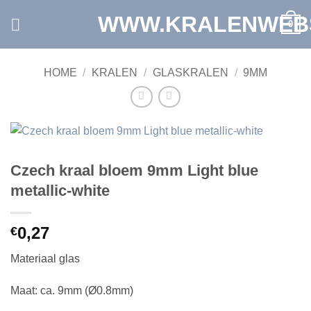
Ga
WWW.KRALENWEB
0
naar
inhoud
HOME
/
KRALEN
/
GLASKRALEN
/
9MM
Czech kraal bloem 9mm Light blue
metallic-white
0,27
€
Materiaal glas
Maat: ca. 9mm (Ø0.8mm)