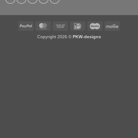
PayPal
MasterCard
Cash
IDeal
Maestro
Mollie
on
Copyright 2026 ©
PKW-designs
Pickup