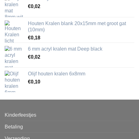
€
0,02
Houten Kralen blank 20x15mm met groot gat
(10mm)
€
0,18
6 mm acryl kralen mat Deep black
€
0,02
Olijf houten kralen 6x8mm
€
0,10
Kinderfeestjes
Betaling
Verzending