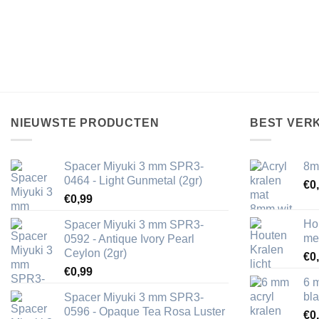
NIEUWSTE PRODUCTEN
BEST VER
Spacer Miyuki 3 mm SPR3-
8m
0464 - Light Gunmetal (2gr)
€
0
€
0,99
Ho
Spacer Miyuki 3 mm SPR3-
me
0592 - Antique Ivory Pearl
Ceylon (2gr)
€
0
€
0,99
6 
bl
Spacer Miyuki 3 mm SPR3-
0596 - Opaque Tea Rosa Luster
€
0