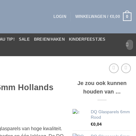
0
LOGIN
WINKELWAGEN /
€
0,00
AU TIP!
SALE
BREIEN/HAKEN
KINDERFEESTJES
Zoek
naar:
Je zou ook kunnen
6mm Hollands
houden van …
DQ Glasparels 6mm
Rood
€
0,04
lasparels van hoge kwaliteit.