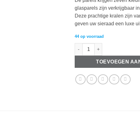
De parels krijgen zeven kleu
glasparels zijn verkrijgbaar 
Deze prachtige kralen zijn v
geven uw sieraad een luxe uit
44 op voorraad
DQ Glasparels 6mm Hollands b
TOEVOEGEN AA