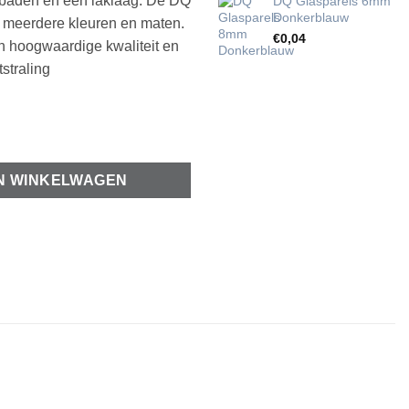
rbaden en één laklaag. De DQ
DQ Glasparels 6mm
Donkerblauw
in meerdere kleuren en maten.
€
0,04
an hoogwaardige kwaliteit en
straling
lauw aantal
N WINKELWAGEN