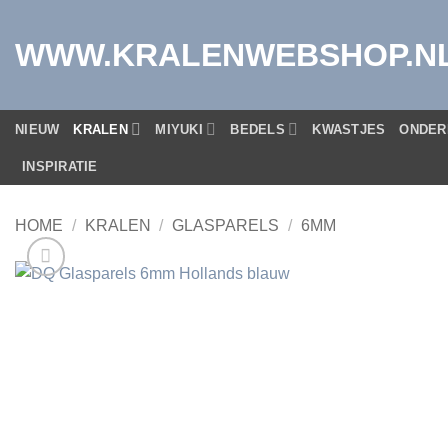
Ga
naar
WWW.KRALENWEBSHOP.N
inhoud
NIEUW
KRALEN
MIYUKI
BEDELS
KWASTJES
ONDER
INSPIRATIE
HOME
/
KRALEN
/
GLASPARELS
/
6MM