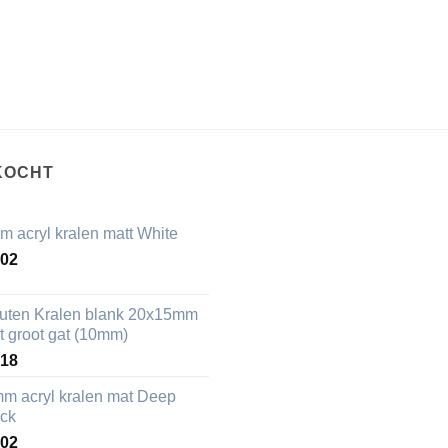
KOCHT
m acryl kralen matt White
,02
uten Kralen blank 20x15mm
t groot gat (10mm)
,18
mm acryl kralen mat Deep
ack
,02