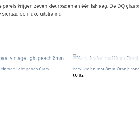
De parels krijgen zeven kleurbaden en één laklaag. De DQ glaspa
sieraad een luxe uitstraling
UITVERKOCH
 vintage light peach 6mm
Acryl kralen mat 8mm Oranje tan
€
0,02