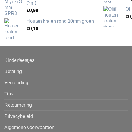
(2gr)
Ol
€
0,99
€
0
Houten kralen rond 10mm groen
€
0,10
Kinderfeestjes
Betaling
Verzending
Tips!
Retournering
Privacybeleid
Algemene voorwaarden