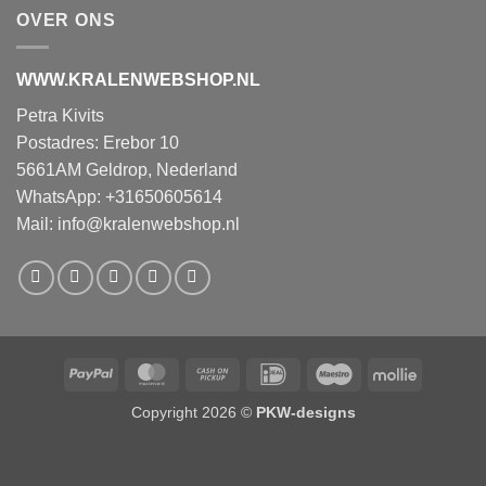
OVER ONS
WWW.KRALENWEBSHOP.NL
Petra Kivits
Postadres: Erebor 10
5661AM Geldrop, Nederland
WhatsApp: +31650605614
Mail:
info@kralenwebshop.nl
PayPal
MasterCard
Cash
IDeal
Maestro
Mollie
on
Copyright 2026 ©
PKW-designs
Pickup