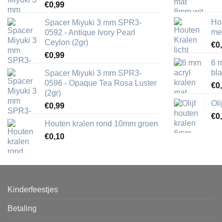
€
0,99
Ho
Spacer Miyuki 3 mm SPR3-
me
0592 - Antique Ivory Pearl
Ceylon (2gr)
€
0
€
0,99
6 
bl
Spacer Miyuki 3 mm SPR3-
0596 - Opaque Tea Rosa Luster
€
0
(2gr)
Ol
€
0,99
€
0
Houten kralen rond 10mm groen
€
0,10
Kinderfeestjes
Betaling