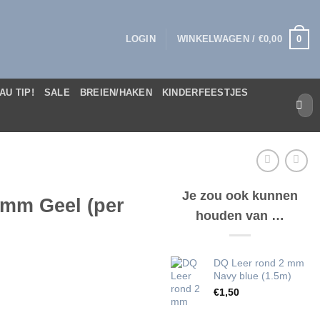
0
LOGIN
WINKELWAGEN /
€
0,00
AU TIP!
SALE
BREIEN/HAKEN
KINDERFEESTJES
Zoek
naar:
Je zou ook kunnen
 mm Geel (per
houden van …
DQ Leer rond 2 mm
Navy blue (1.5m)
€
1,50