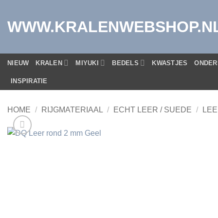
Ga
naar
WWW.KRALENWEBSHOP.N
inhoud
NIEUW
KRALEN
MIYUKI
BEDELS
KWASTJES
ONDER
INSPIRATIE
HOME
/
RIJGMATERIAAL
/
ECHT LEER / SUEDE
/
LEE