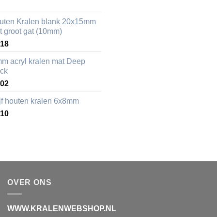
uten Kralen blank 20x15mm
t groot gat (10mm)
,18
mm acryl kralen mat Deep
ack
,02
ijf houten kralen 6x8mm
,10
OVER ONS
WWW.KRALENWEBSHOP.NL