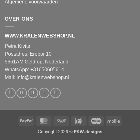
Algemene voorwaarden
OVER ONS
WWW.KRALENWEBSHOP.NL
Petra Kivits
Postadres: Erebor 10
5661AM Geldrop, Nederland
WhatsApp: +31650605614
Mail:
info@kralenwebshop.nl
PayPal
MasterCard
Cash
IDeal
Maestro
Mollie
on
Copyright 2026 ©
PKW-designs
Pickup