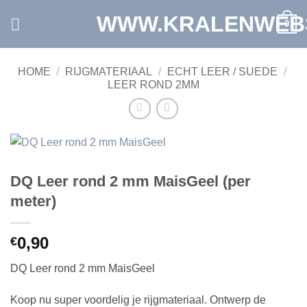
Ga
WWW.KRALENWEB
0
naar
inhoud
HOME
/
RIJGMATERIAAL
/
ECHT LEER / SUEDE
/
LEER ROND 2MM
DQ Leer rond 2 mm MaisGeel (per
meter)
0,90
€
DQ Leer rond 2 mm MaisGeel
Koop nu super voordelig je rijgmateriaal. Ontwerp de