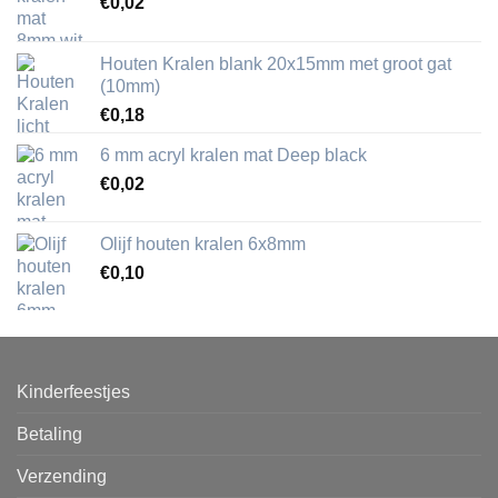
€
0,02
Houten Kralen blank 20x15mm met groot gat
(10mm)
€
0,18
6 mm acryl kralen mat Deep black
€
0,02
Olijf houten kralen 6x8mm
€
0,10
Kinderfeestjes
Betaling
Verzending