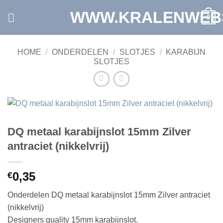
Ga
WWW.KRALENWEB
0
naar
inhoud
HOME
/
ONDERDELEN
/
SLOTJES
/
KARABIJN
SLOTJES
DQ metaal karabijnslot 15mm Zilver
antraciet (nikkelvrij)
0,35
€
Onderdelen DQ metaal karabijnslot 15mm Zilver antraciet
(nikkelvrij)
Designers quality 15mm karabijnslot.