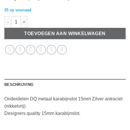
25 op voorraad
DQ metaal karabijnslot 15mm Zilver antraciet (nikkelvrij) aantal
TOEVOEGEN AAN WINKELWAGEN
BESCHRIJVING
Onderdelen DQ metaal karabijnslot 15mm Zilver antraciet
(nikkelvrij)
Designers quality 15mm karabijnslot.