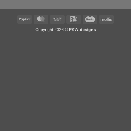
PayPal
MasterCard
Cash
IDeal
Maestro
Mollie
on
Copyright 2026 ©
PKW-designs
Pickup