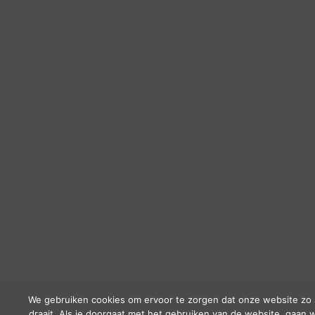
We gebruiken cookies om ervoor te zorgen dat onze website zo 
draait. Als je doorgaat met het gebruiken van de website, gaan w