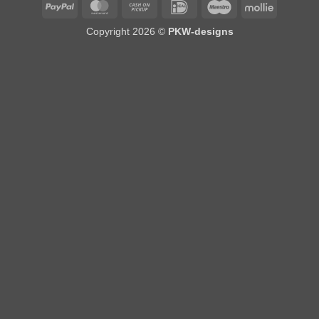
PayPal
MasterCard
Cash
IDeal
Maestro
Mollie
on
Copyright 2026 ©
PKW-designs
Pickup