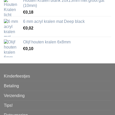
Houten Kralen blank 20x15mm met groot gat
(10mm)
€
0,18
6 mm acryl kralen mat Deep black
€
0,02
Olijf houten kralen 6x8mm
€
0,10
Kinderfeestjes
Betaling
Verzending
Tips!