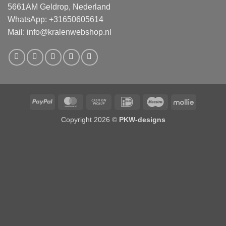
5661AM Geldrop, Nederland
WhatsApp: +31650605614
Mail:
info@kralenwebshop.nl
PayPal
MasterCard
Cash
IDeal
Maestro
Mollie
on
Copyright 2026 ©
PKW-designs
Pickup