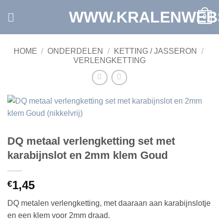
Ga
WWW.KRALENWEB
0
naar
inhoud
HOME
/
ONDERDELEN
/
KETTING / JASSERON
/
VERLENGKETTING
DQ metaal verlengketting set met
karabijnslot en 2mm klem Goud
1,45
€
DQ metalen verlengketting, met daaraan aan karabijnslotje
en een klem voor 2mm draad.