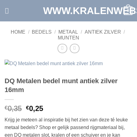
Ga
WWW.KRALENWEB
0
naar
inhoud
HOME
/
BEDELS
/
METAAL
/
ANTIEK ZILVER
/
MUNTEN
DQ Metalen bedel munt antiek zilver
16mm
Oorspronkelijke
Huidige
0,35
0,25
€
€
prijs
prijs
Krijg je meteen al inspiratie bij het zien van deze té leuke
was:
is:
metaal bedels? Shop er gelijk passend rijgmateriaal bij,
€0,35.
€0,25.
een DQ metalen slot, kralen of een schuiver en je kan