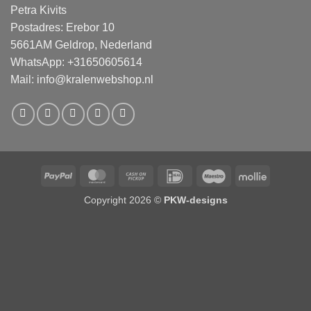
Petra Kivits
Postadres: Erebor 10
5661AM Geldrop, Nederland
WhatsApp: +31650605614
Mail:
info@kralenwebshop.nl
PayPal
MasterCard
Cash
IDeal
Maestro
Mollie
on
Copyright 2026 ©
PKW-designs
Pickup