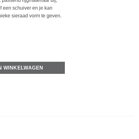
 passend rijgmateriaal bij,
f een schuiver en je kan
nieke sieraad vorm te geven.
ntiek zilver 17x15mm aantal
N WINKELWAGEN