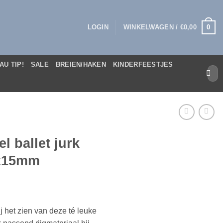
0
LOGIN
WINKELWAGEN /
€
0,00
AU TIP!
SALE
BREIEN/HAKEN
KINDERFEESTJES
Zoek
naar:
l ballet jurk
7x15mm
ij het zien van deze té leuke