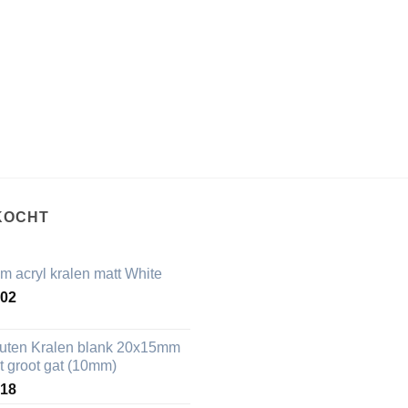
KOCHT
m acryl kralen matt White
,02
uten Kralen blank 20x15mm
t groot gat (10mm)
,18