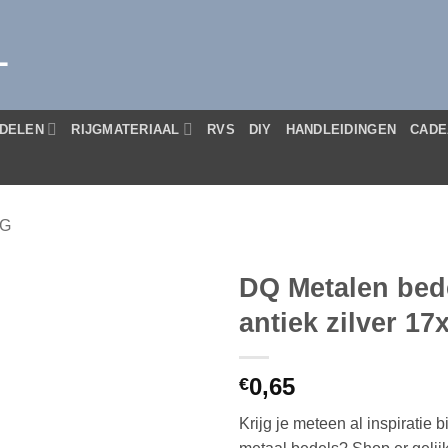
L
DELEN
RIJGMATERIAAL
RVS
DIY
HANDLEIDINGEN
CADE
IG
DQ Metalen bede
antiek zilver 1
0,65
€
Krijg je meteen al inspiratie b