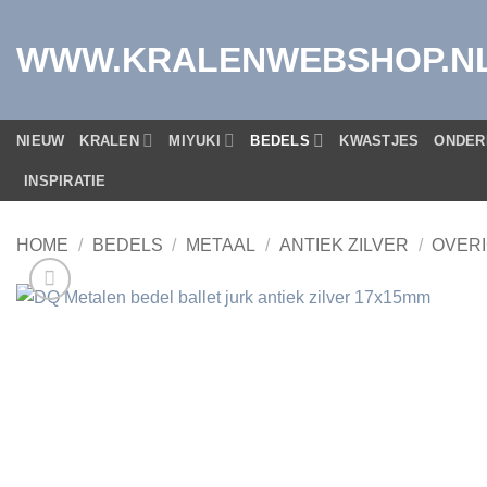
Ga
naar
WWW.KRALENWEBSHOP.N
inhoud
NIEUW
KRALEN
MIYUKI
BEDELS
KWASTJES
ONDER
INSPIRATIE
HOME
/
BEDELS
/
METAAL
/
ANTIEK ZILVER
/
OVER