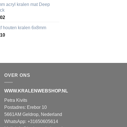
mm acryl kralen mat Deep
ack
,02
ijf houten kralen 6x8mm
,10
OVER ONS
WWW.KRALENWEBSHOP.NL
Petra Kivits
Postadres: Erebor 10
5661AM Geldrop, Nederland
WhatsApp: +31650605614