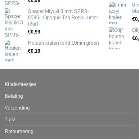
€
0,99
6 
bl
Spacer Miyuki 3 mm SPR3-
0596 - Opaque Tea Rosa Luster
€
0
(2gr)
Ol
€
0,99
€
0
Houten kralen rond 10mm groen
€
0,10
Kinderfeestjes
Betaling
Verzending
Tips!
Retournering