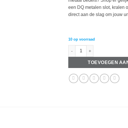
metaal bedels? Shop er gelijk
een DQ metalen slot, kralen o
direct aan de slag om jouw u
10 op voorraad
DQ Metalen bedel ballet jurk a
TOEVOEGEN AA