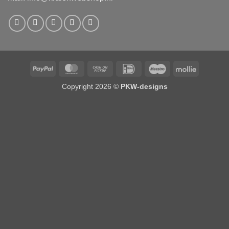
PayPal
MasterCard
Cash
IDeal
Maestro
Mollie
on
Copyright 2026 ©
PKW-designs
Pickup