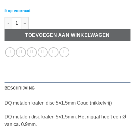
5 op voorraad
DQ metalen kralen disc 5x1.5mm Goud (nikkelvrij) aantal
TOEVOEGEN AAN WINKELWAGEN
BESCHRIJVING
DQ metalen kralen disc 5×1.5mm Goud (nikkelvrij)
DQ metalen disc kralen 5×1.5mm. Het rijggat heeft een Ø
van ca. 0.9mm.