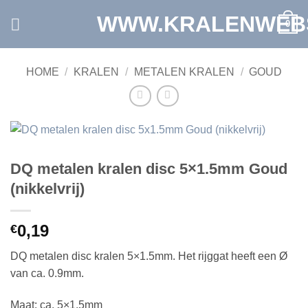
Ga
WWW.KRALENWEB
0
naar
inhoud
HOME
/
KRALEN
/
METALEN KRALEN
/
GOUD
DQ metalen kralen disc 5×1.5mm Goud
(nikkelvrij)
0,19
€
DQ metalen disc kralen 5×1.5mm. Het rijggat heeft een Ø
van ca. 0.9mm.
Maat: ca. 5×1.5mm