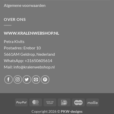
Algemene voorwaarden
OVER ONS
WWW.KRALENWEBSHOP.NL
Petra Kivits
Postadres: Erebor 10
5661AM Geldrop, Nederland
WhatsApp: +31650605614
Mail:
info@kralenwebshop.nl
PayPal
MasterCard
Cash
IDeal
Maestro
Mollie
on
Copyright 2026 ©
PKW-designs
Pickup