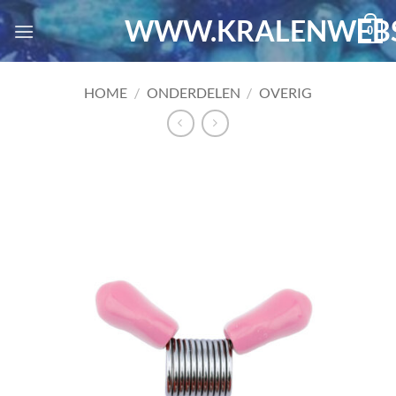
Ga
WWW.KRALENWEBS
0
naar
inhoud
HOME
/
ONDERDELEN
/
OVERIG