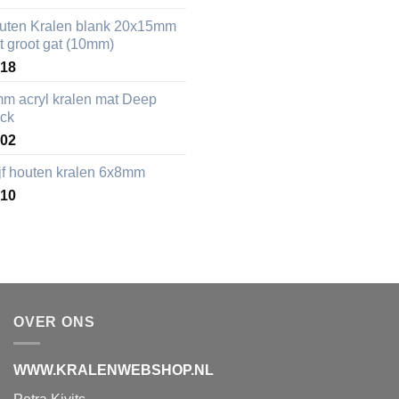
uten Kralen blank 20x15mm
t groot gat (10mm)
,18
mm acryl kralen mat Deep
ack
,02
ijf houten kralen 6x8mm
,10
OVER ONS
WWW.KRALENWEBSHOP.NL