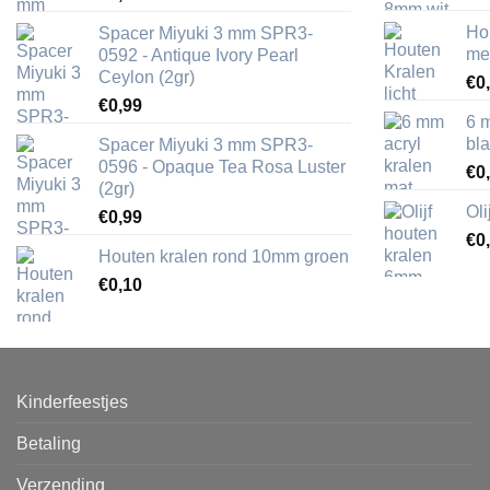
Ho
Spacer Miyuki 3 mm SPR3-
me
0592 - Antique Ivory Pearl
Ceylon (2gr)
€
0
€
0,99
6 
bl
Spacer Miyuki 3 mm SPR3-
0596 - Opaque Tea Rosa Luster
€
0
(2gr)
Ol
€
0,99
€
0
Houten kralen rond 10mm groen
€
0,10
Kinderfeestjes
Betaling
Verzending