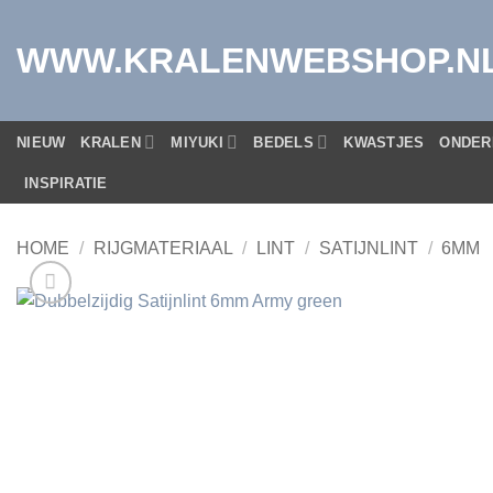
Ga
naar
WWW.KRALENWEBSHOP.N
inhoud
NIEUW
KRALEN
MIYUKI
BEDELS
KWASTJES
ONDER
INSPIRATIE
HOME
/
RIJGMATERIAAL
/
LINT
/
SATIJNLINT
/
6MM