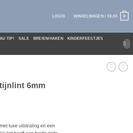
0
LOGIN
WINKELWAGEN /
€
0,00
AU TIP!
SALE
BREIEN/HAKEN
KINDERFEESTJES
Zoek
naar:
tijnlint 6mm
 met luxe uitstraling en een