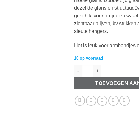
mooie glans. Dubbelzijdig sati
dezelfde glans en structuur.Da
geschikt voor projecten waarbi
zichtbaar blijven, bv strikke
sleutelhangers.
Het is leuk voor armbandjes 
10 op voorraad
Dubbelzijdig Satijnlint 6mm Ar
TOEVOEGEN AA