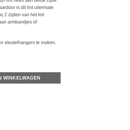
jn lint heeft aan beide zijde
ardoor is dit lint uitermate
j 2 zijden van het lint
n aan armbandjes of
en sleutelhangers te maken.
my green aantal
N WINKELWAGEN