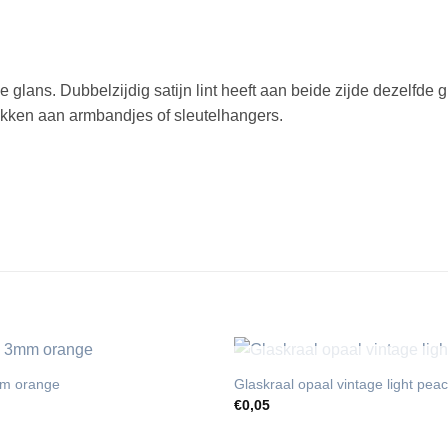
e glans. Dubbelzijdig satijn lint heeft aan beide zijde dezelfde g
strikken aan armbandjes of sleutelhangers.
UITVERKOCH
m orange
Glaskraal opaal vintage light pe
€
0,05