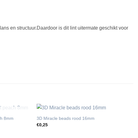
lans en structuur.Daardoor is dit lint uitermate geschikt voor
T
ach 8mm
3D Miracle beads rood 16mm
€
0,25