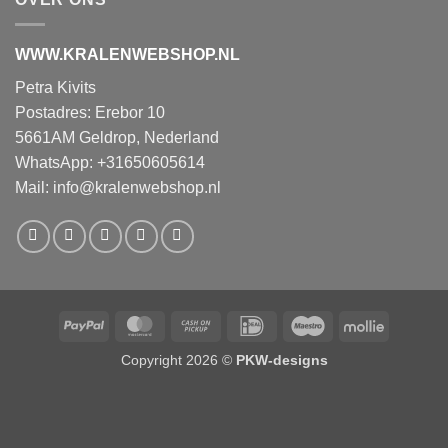
WWW.KRALENWEBSHOP.NL
Petra Kivits
Postadres: Erebor 10
5661AM Geldrop, Nederland
WhatsApp: +31650605614
Mail:
info@kralenwebshop.nl
PayPal
MasterCard
Cash
IDeal
Maestro
Mollie
on
Copyright 2026 ©
PKW-designs
Pickup