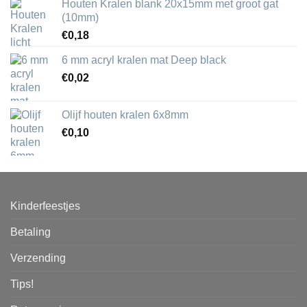
Houten Kralen blank 20x15mm met groot gat
(10mm)
€
0,18
6 mm acryl kralen mat Deep black
€
0,02
Olijf houten kralen 6x8mm
€
0,10
Kinderfeestjes
Betaling
Verzending
Tips!