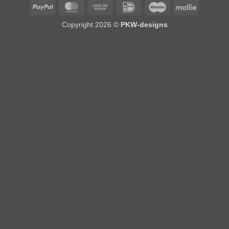
PayPal
MasterCard
Cash
IDeal
Maestro
Mollie
on
Copyright 2026 ©
PKW-designs
Pickup