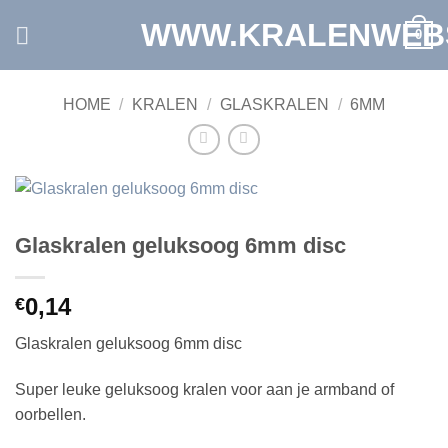
Ga
WWW.KRALENWEB
0
naar
inhoud
HOME
/
KRALEN
/
GLASKRALEN
/
6MM
Glaskralen geluksoog 6mm disc
0,14
€
Glaskralen geluksoog 6mm disc
Super leuke geluksoog kralen voor aan je armband of
oorbellen.