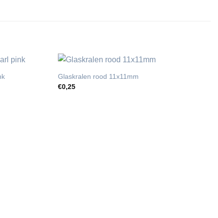
nk
Glaskralen rood 11x11mm
€
0,25