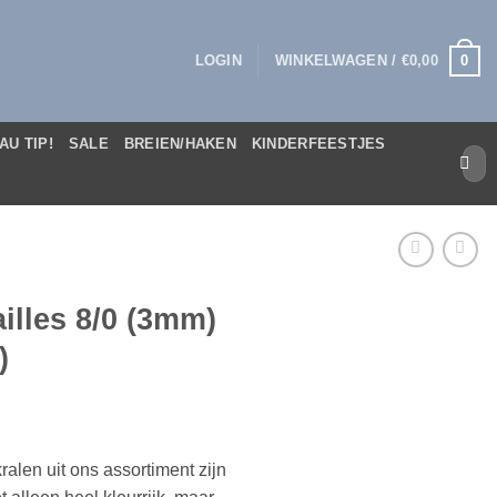
0
LOGIN
WINKELWAGEN /
€
0,00
AU TIP!
SALE
BREIEN/HAKEN
KINDERFEESTJES
Zoek
naar:
illes 8/0 (3mm)
)
alen uit ons assortiment zijn