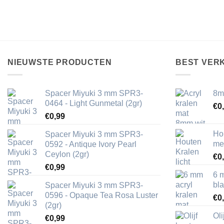
NIEUWSTE PRODUCTEN
BEST VER
Spacer Miyuki 3 mm SPR3-
8m
0464 - Light Gunmetal (2gr)
€
0
€
0,99
Ho
Spacer Miyuki 3 mm SPR3-
me
0592 - Antique Ivory Pearl
Ceylon (2gr)
€
0
€
0,99
6 
bl
Spacer Miyuki 3 mm SPR3-
0596 - Opaque Tea Rosa Luster
€
0
(2gr)
Ol
€
0,99