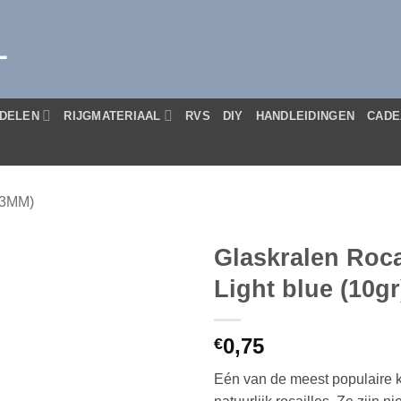
L
DELEN
RIJGMATERIAAL
RVS
DIY
HANDLEIDINGEN
CADE
(3MM)
Glaskralen Roca
Light blue (10gr
0,75
€
Eén van de meest populaire kr