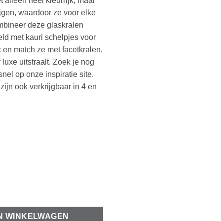
et alleen heel kleurrijk, maar
ijgen, waardoor ze voor elke
ombineer deze glaskralen
eld met kauri schelpjes voor
 en match ze met facetkralen,
luxe uitstraalt. Zoek je nog
snel op onze inspiratie site.
zijn ook verkrijgbaar in 4 en
 Light blue (10gr) aantal
N WINKELWAGEN