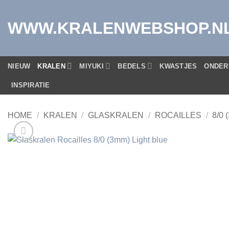
Ga
naar
WWW.KRALENWEBSHOP.N
inhoud
NIEUW
KRALEN
MIYUKI
BEDELS
KWASTJES
ONDER
INSPIRATIE
HOME
/
KRALEN
/
GLASKRALEN
/
ROCAILLES
/
8/0 