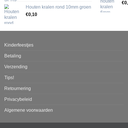
€
0
Houten kralen rond 10mm groen
€
0,10
Kinderfeestjes
Betaling
Verzending
Tips!
Retournering
Privacybeleid
Algemene voorwaarden