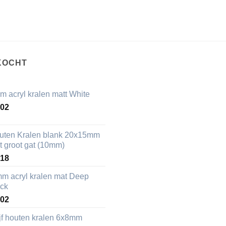
KOCHT
m acryl kralen matt White
,02
uten Kralen blank 20x15mm
t groot gat (10mm)
,18
mm acryl kralen mat Deep
ack
,02
ijf houten kralen 6x8mm