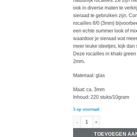
natuurlijk rocailles. Ze zijn ni
ook in diverse maten te verkr
sieraad te gebruiken zijn. C
rocailles 8/0 (3mm) bijvoorbe
een echte summer look of mix
waardoor je sieraad wat meer 
meer leuke ideetjes, kijk dan 
Deze rocailles in khaki green 
2mm.
Materiaal: glas
Maat: ca. 3mm
Inhoud: 220 stuks/10gram
3 op voorraad
Glaskralen Rocailles 8/0 (3mm)
TOEVOEGEN AA