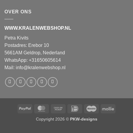
OVER ONS
WWW.KRALENWEBSHOP.NL
Petra Kivits
Postadres: Erebor 10
5661AM Geldrop, Nederland
WhatsApp: +31650605614
Mail:
info@kralenwebshop.nl
PayPal
MasterCard
Cash
IDeal
Maestro
Mollie
on
Copyright 2026 ©
PKW-designs
Pickup