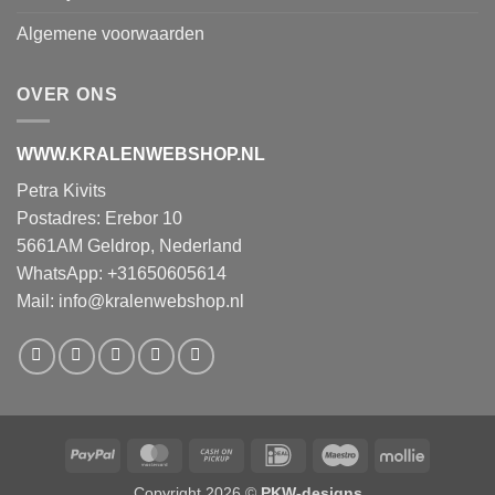
Algemene voorwaarden
OVER ONS
WWW.KRALENWEBSHOP.NL
Petra Kivits
Postadres: Erebor 10
5661AM Geldrop, Nederland
WhatsApp: +31650605614
Mail:
info@kralenwebshop.nl
PayPal
MasterCard
Cash
IDeal
Maestro
Mollie
on
Copyright 2026 ©
PKW-designs