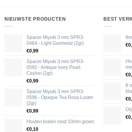
NIEUWSTE PRODUCTEN
BEST VER
Spacer Miyuki 3 mm SPR3-
8m
0464 - Light Gunmetal (2gr)
€
0
€
0,99
Ho
Spacer Miyuki 3 mm SPR3-
me
0592 - Antique Ivory Pearl
Ceylon (2gr)
€
0
€
0,99
6 
bl
Spacer Miyuki 3 mm SPR3-
0596 - Opaque Tea Rosa Luster
€
0
(2gr)
Ol
€
0,99
€
0
Houten kralen rond 10mm groen
€
0,10