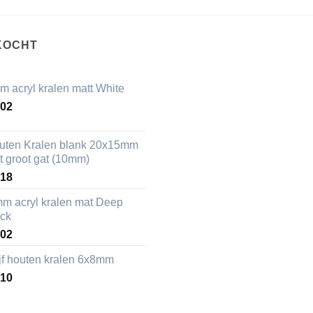
KOCHT
m acryl kralen matt White
,02
uten Kralen blank 20x15mm
t groot gat (10mm)
,18
mm acryl kralen mat Deep
ack
,02
ijf houten kralen 6x8mm
,10