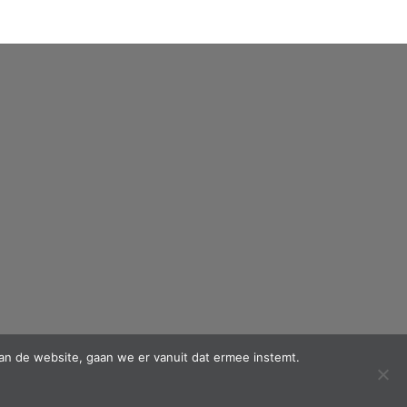
an de website, gaan we er vanuit dat ermee instemt.
PayPal
MasterCard
Cash
IDeal
Maestro
Mol
on