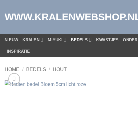
Ga
naar
WWW.KRALENWEBSHOP.N
inhoud
NIEUW
KRALEN
MIYUKI
BEDELS
KWASTJES
ONDER
INSPIRATIE
HOME
/
BEDELS
/
HOUT