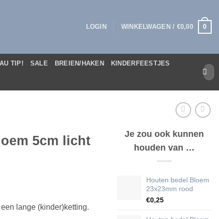
0
LOGIN
WINKELWAGEN /
€
0,00
AU TIP!
SALE
BREIEN/HAKEN
KINDERFEESTJES
Zoek
naar:
Je zou ook kunnen
loem 5cm licht
houden van …
Houten bedel Bloem
23x23mm rood
€
0,25
een lange (kinder)ketting.