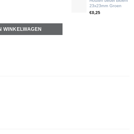
Houten bedel Bloem
23x23mm Groen
€
0,25
roze aantal
N WINKELWAGEN