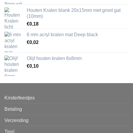
Houten Kralen blank 20x15mm met groot gat
(10mm)
€
0,18
6 mm acryl kralen mat Deep black
€
0,02
Olijf houten kralen 6x8mm
€
0,10
Kinderfeestjes
Betaling
Verzending
Tips!