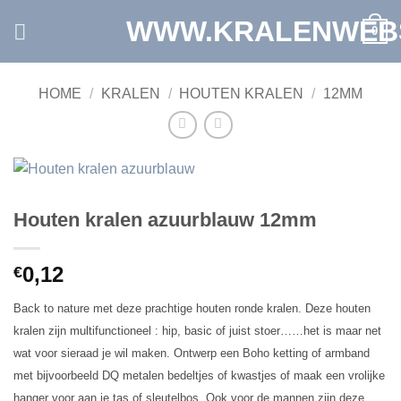
Ga
WWW.KRALENWEB
0
naar
inhoud
HOME
/
KRALEN
/
HOUTEN KRALEN
/
12MM
Houten kralen azuurblauw 12mm
0,12
€
Back to nature met deze prachtige houten ronde kralen. Deze houten
kralen zijn multifunctioneel : hip, basic of juist stoer……het is maar net
wat voor sieraad je wil maken. Ontwerp een Boho ketting of armband
met bijvoorbeeld DQ metalen bedeltjes of kwastjes of maak een vrolijke
hanger voor aan je tas of sleutelbos. Ook voor de mannen zijn deze