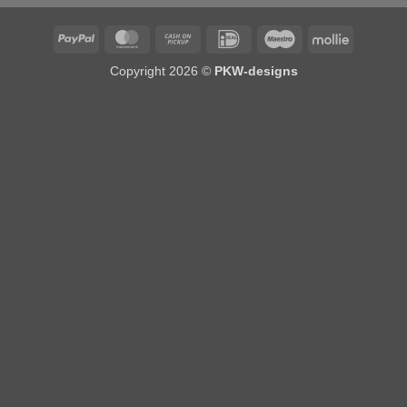
PayPal
MasterCard
Cash
IDeal
Maestro
Mollie
on
Copyright 2026 ©
PKW-designs
Pickup