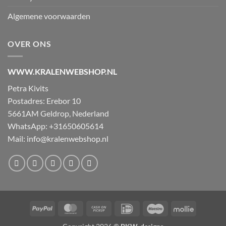
Algemene voorwaarden
OVER ONS
WWW.KRALENWEBSHOP.NL
Petra Kivits
Postadres: Erebor 10
5661AM Geldrop, Nederland
WhatsApp: +31650605614
Mail:
info@kralenwebshop.nl
PayPal
MasterCard
Cash
IDeal
Maestro
Mollie
on