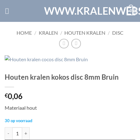
Ga
WWW.KRALENWEBS
0
naar
inhoud
HOME
/
KRALEN
/
HOUTEN KRALEN
/
DISC
Houten kralen kokos disc 8mm Bruin
0,06
€
Materiaal hout
30 op voorraad
Houten kralen kokos disc 8mm Bruin aantal