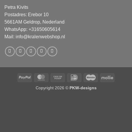
Petra Kivits
Postadres: Erebor 10
5661AM Geldrop, Nederland
WhatsApp: +31650605614
Mail:
info@kralenwebshop.nl
PayPal
MasterCard
Cash
IDeal
Maestro
Mollie
on
Copyright 2026 ©
PKW-designs
Pickup