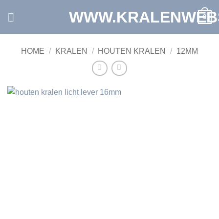
Ga
WWW.KRALENWEB
0
naar
inhoud
HOME
/
KRALEN
/
HOUTEN KRALEN
/
12MM