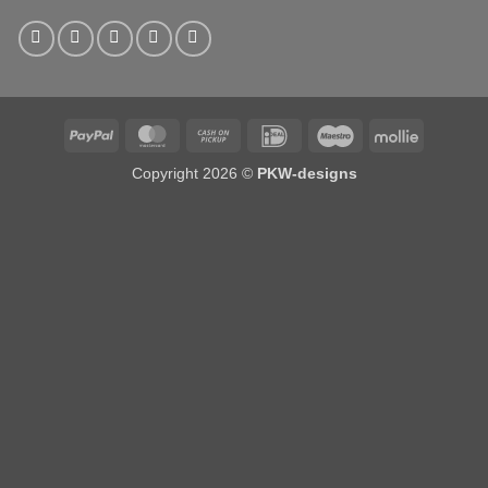
PayPal
MasterCard
Cash
IDeal
Maestro
Mollie
on
Copyright 2026 ©
PKW-designs
Pickup