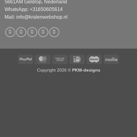
5661AM Geldrop, Nederland
WhatsApp: +31650605614
Mail:
info@kralenwebshop.nl
PayPal
MasterCard
Cash
IDeal
Maestro
Mollie
on
Copyright 2026 ©
PKW-designs
Pickup