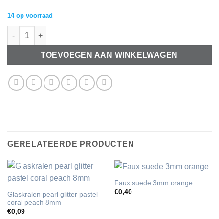
was:
is:
€0,90.
€0,80.
14 op voorraad
Keramiek kralen 16mm Montana blauw AB aantal
TOEVOEGEN AAN WINKELWAGEN
GERELATEERDE PRODUCTEN
Faux suede 3mm orange
€
0,40
Glaskralen pearl glitter pastel
coral peach 8mm
€
0,09