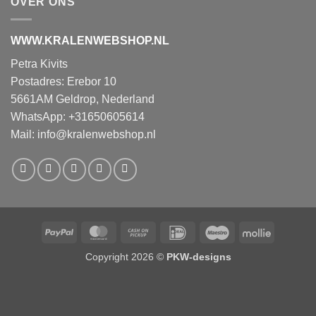
OVER ONS
WWW.KRALENWEBSHOP.NL
Petra Kivits
Postadres: Erebor 10
5661AM Geldrop, Nederland
WhatsApp: +31650605614
Mail:
info@kralenwebshop.nl
PayPal
MasterCard
Cash
IDeal
Maestro
Mollie
on
Copyright 2026 ©
PKW-designs
Pickup