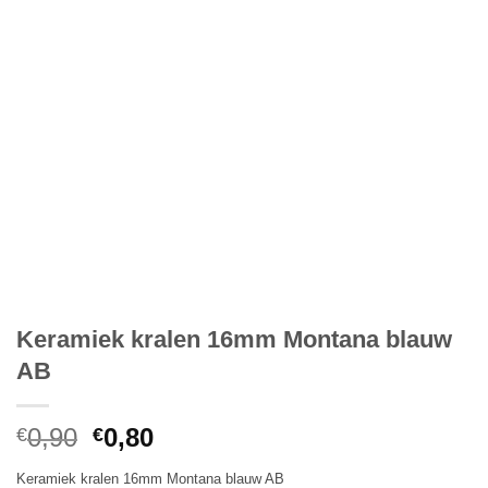
Keramiek kralen 16mm Montana blauw
AB
Oorspronkelijke
Huidige
0,90
0,80
€
€
prijs
prijs
Keramiek kralen 16mm Montana blauw AB