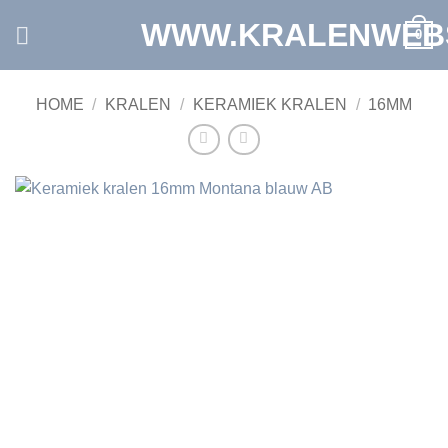
Ga
WWW.KRALENWEB
0
naar
inhoud
HOME
/
KRALEN
/
KERAMIEK KRALEN
/
16MM