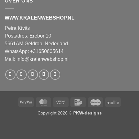
OVER ONS
WWW.KRALENWEBSHOP.NL
Petra Kivits
Postadres: Erebor 10
5661AM Geldrop, Nederland
WhatsApp: +31650605614
Mail:
info@kralenwebshop.nl
PayPal
MasterCard
Cash
IDeal
Maestro
Mollie
on
Copyright 2026 ©
PKW-designs
Pickup