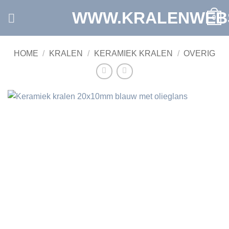
Ga
WWW.KRALENWEB
0
naar
inhoud
HOME
/
KRALEN
/
KERAMIEK KRALEN
/
OVERIG