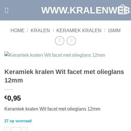
Ga
WWW.KRALENWEB
0
naar
inhoud
HOME
/
KRALEN
/
KERAMIEK KRALEN
/
16MM
Keramiek kralen Wit facet met olieglans
12mm
0,95
€
Keramiek kralen Wit facet met olieglans 12mm
27 op voorraad
Keramiek kralen Wit facet met olieglans 12mm aantal