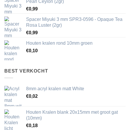
Pearl Ceylon (2gr)
€
0,99
Spacer Miyuki 3 mm SPR3-0596 - Opaque Tea
Rosa Luster (2gr)
€
0,99
Houten kralen rond 10mm groen
€
0,10
BEST VERKOCHT
8mm acryl kralen matt White
€
0,02
Houten Kralen blank 20x15mm met groot gat
(10mm)
€
0,18