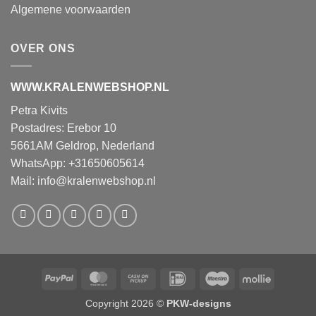
Algemene voorwaarden
OVER ONS
WWW.KRALENWEBSHOP.NL
Petra Kivits
Postadres: Erebor 10
5661AM Geldrop, Nederland
WhatsApp: +31650605614
Mail:
info@kralenwebshop.nl
PayPal
MasterCard
Cash
IDeal
Maestro
Mollie
on
Copyright 2026 ©
PKW-designs
Pickup