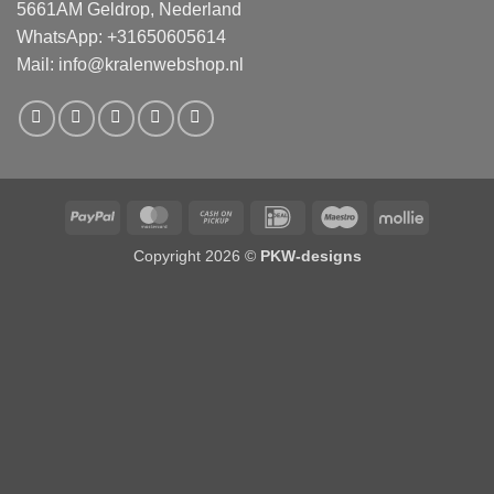
5661AM Geldrop, Nederland
WhatsApp: +31650605614
Mail:
info@kralenwebshop.nl
PayPal
MasterCard
Cash
IDeal
Maestro
Mollie
on
Copyright 2026 ©
PKW-designs
Pickup