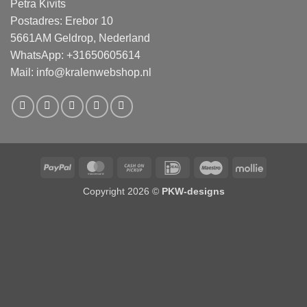
Petra Kivits
Postadres: Erebor 10
5661AM Geldrop, Nederland
WhatsApp: +31650605614
Mail:
info@kralenwebshop.nl
PayPal
MasterCard
Cash
IDeal
Maestro
Mollie
on
Copyright 2026 ©
PKW-designs
Pickup