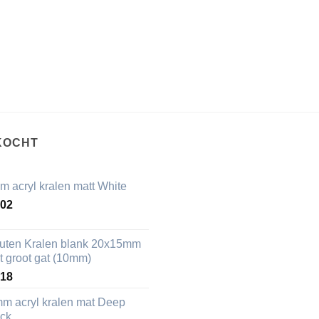
KOCHT
m acryl kralen matt White
,02
uten Kralen blank 20x15mm
t groot gat (10mm)
,18
mm acryl kralen mat Deep
ack