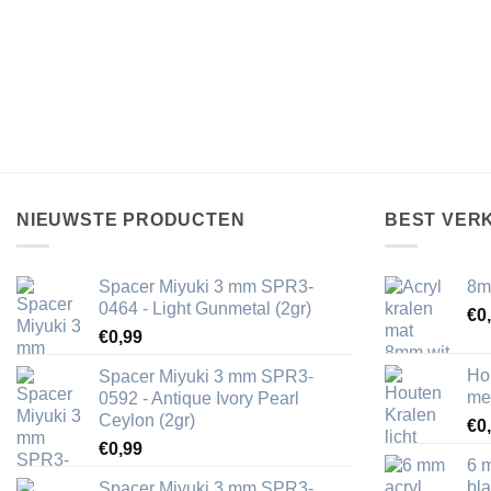
NIEUWSTE PRODUCTEN
BEST VER
Spacer Miyuki 3 mm SPR3-
8m
0464 - Light Gunmetal (2gr)
€
0
€
0,99
Ho
Spacer Miyuki 3 mm SPR3-
me
0592 - Antique Ivory Pearl
Ceylon (2gr)
€
0
€
0,99
6 
bl
Spacer Miyuki 3 mm SPR3-