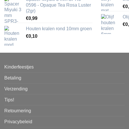
0596 - Opaque Tea Rosa Luster
€
0
(2gr)
Ol
€
0,99
€
0
Houten kralen rond 10mm groen
€
0,10
Kinderfeestjes
Betaling
Verzending
Tips!
Retournering
Privacybeleid