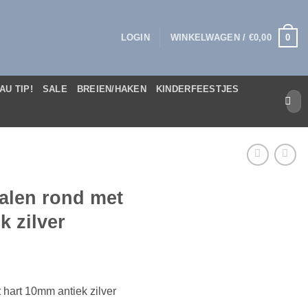
0
LOGIN
WINKELWAGEN /
€
0,00
AU TIP!
SALE
BREIEN/HAKEN
KINDERFEESTJES
Zoek
naar:
alen rond met
k zilver
 hart 10mm antiek zilver