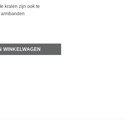
de kralen zijn ook te
e armbanden
art 10mm antiek zilver aantal
N WINKELWAGEN