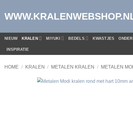
Ga
naar
WWW.KRALENWEBSHOP.N
inhoud
NIEUW
KRALEN
MIYUKI
BEDELS
KWASTJES
ONDER
INSPIRATIE
HOME
/
KRALEN
/
METALEN KRALEN
/
METALEN MO